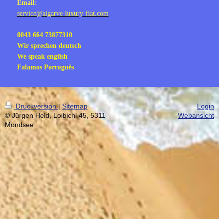
Email:
service@algarve-luxury-flat.com
0043 664 73877310
Wir sprechen deutsch
We speak english
Falamos Português
Druckversion
|
Sitemap
Login
© Jürgen Held, Loibichl 45, 5311
Webansicht
Mondsee